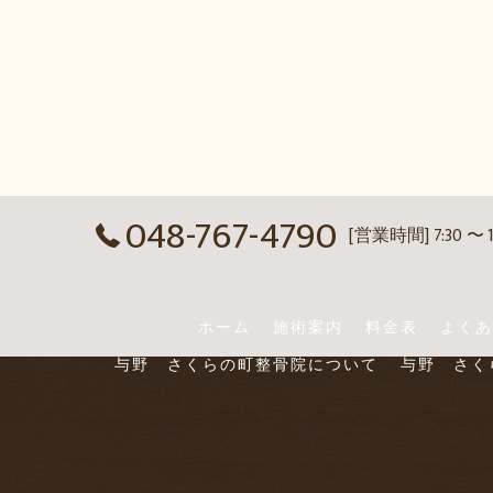
048-767-4790
[営業時間] 7:30 〜 
ホーム
施術案内
料金表
よくあ
与野 さくらの町整骨院について
与野 さく