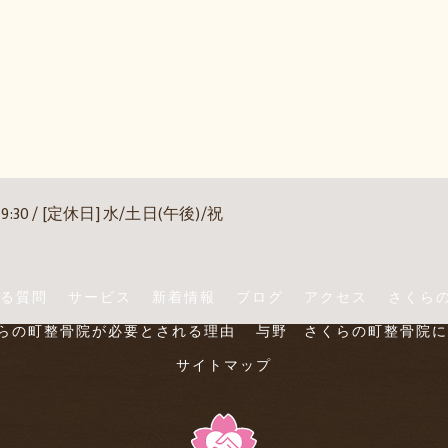
19:30 / [定休日] 水/土日(午後)/祝
る質問
サービス
新着情報
ブログ
アクセス
さくらの
らの町整骨院が必要とされる理由
与野 さくらの町整骨院に
サイトマップ