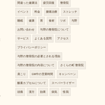
間違った健康法
疲労回復
整骨院
イベント
料金
腰痛治療
ストレッチ
睡眠
健康
胃
食材
ツボ
与野
お問い合わせ
与野の整骨院について
サービス
よくある質問
アクセス
療
プライバシーポリシー
与野の整骨院の必要とされる理由
与野の整骨院の内容について
さくらの町 整骨院
肩こり
GW中の営業時間
キャンペーン
酸素カプセルについて
スーパーライザー
頭痛
漢方
効果
病気
怪我
骨