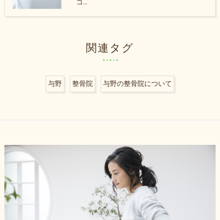
コ…
関連タグ
与野
整骨院
与野の整骨院について