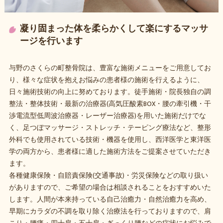
凝り固まった体を柔らかくして楽にするマッサ
ージを行います
与野のさくらの町整骨院は、豊富な施術メニューをご用意してお
り、様々な症状を抱えお悩みの患者様の施術を行えるように、
日々施術技術の向上に努めております。徒手施術・院長独自の調
整法・整体技術・最新の治療器(高気圧酸素BOX・腰の牽引機・干
渉電流型低周波治療器・レーザー治療器)を用いた施術だけでな
く、足つぼマッサージ・ストレッチ・テーピング療法など、整形
外科でも使用されている技術・機器を使用し、西洋医学と東洋医
学の両方から、患者様に適した施術方法をご提案させていただき
ます。
各種健康保険・自賠責保険(交通事故)・労災保険などの取り扱い
がありますので、ご希望の場合は相談されることをおすすめいた
します。人間が本来持っている自己治癒力・自然治癒力を高め、
早期にカラダの不調を取り除く治療法を行っておりますので、肩