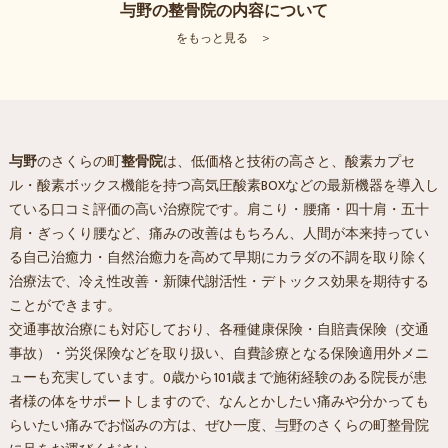
与野の整骨院の内容について
をもっと見る ＞
与野
のさくらの町
整骨院
は、低価格と技術の高さと、酸素カプセ
ル・酸素ボックス機能を持つ高気圧酸素BOXなどの最新機器を導入し
ている口コミ評価の高い治療院です。肩こり・腰痛・四十肩・五十
肩・ぎっくり腰など、痛みの改善はもちろん、人間が本来持ってい
る自己治癒力・自然治癒力を高めて早期にカラダの不調を取り除く
治療法で、冷え性改善・新陳代謝活性・デトックス効果を期待する
ことができます。
交通事故治療にも対応しており、各種健康保険・自賠責保険（交通
事故）・労災保険などを取り扱い、自費診療となる保険適用外メニ
ューも充実しています。0歳から101歳まで施術経験のある院長が患
者様の体をサポートしますので、なんとかしたい痛みや分かっても
らいたい痛みでお悩みの方は、ぜひ一度、
与野
のさくらの町
整骨院