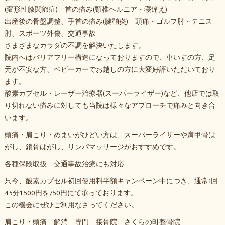
(変形性膝関節症) 首の痛み(頸椎ヘルニア・寝違え)
出産後の骨盤調整、手首の痛み(腱鞘炎) 頭痛・ゴルフ肘・テニス
肘、スポーツ外傷、交通事故
さまざまなカラダの不調を解決いたします。
院内へはバリアフリー構造になっておりますので、車いすの方、足
元が不安な方、ベビーカーでお越しの方に大変好評いただいており
ます。
酸素カプセル・レーザー治療器(スーパーライザー)など、他店では取
り切れない痛みに対しても当院は様々なアプローチで痛みと向き合
います。
頭痛・肩こり・めまいがひどい方は、スーパーライザーや肩甲骨は
がし、鎖骨はがし、リンパマッサージがおすすめです。
各種保険取扱 交通事故治療にも対応
只今、酸素カプセル初回使用料半額キャンペーン中につき、通常1回
45分1,500円を750円にて承っております。
この機会にぜひご利用なさってください。
肩こり・頭痛 解消 専門 接骨院 さくらの町整骨院