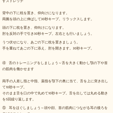
すストレッチ
背中の下に枕を置き、仰向けになります。
両腕を頭の上に伸ばして30秒キープ。リラックスします。
頭の下に枕を置き、仰向けになります。
肘を反対の手で引き30秒キープ。左右とも行いましょう。
うつ伏せになり、あごの下に枕を置きましょう。
手を重ねてあごの下に添え、肘を開きます。30秒キープ。
④ 舌のトレーニングをしましょう～舌を大きく動かし顎の下や首
の筋肉を働かせます
両手の人差し指と中指、薬指を顎下の奥に当て、舌を上に突き出し
て10秒キープ。
そのまま舌を口の中で丸めて10秒キープ。舌を出しては丸める動き
を5回繰り返します。
⑤ 耳をほぐしましょう～頭や顔、首の筋肉につながる耳の後ろを