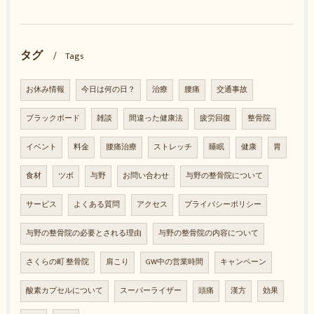
タグ
Tags
お休み情報
今日は何の日？
治療
腰痛
交通事故
ブラックボード
雑談
間違った健康法
疲労回復
整骨院
イベント
料金
腰痛治療
ストレッチ
睡眠
健康
胃
食材
ツボ
与野
お問い合わせ
与野の整骨院について
サービス
よくある質問
アクセス
プライバシーポリシー
与野の整骨院の必要とされる理由
与野の整骨院の内容について
さくらの町 整骨院
肩こり
GW中の営業時間
キャンペーン
酸素カプセルについて
スーパーライザー
頭痛
漢方
効果