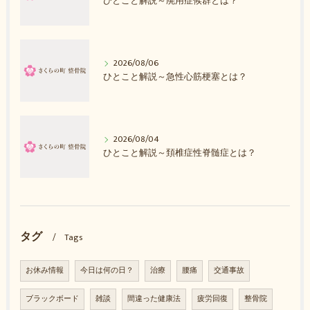
ひとこと解説～廃用症候群とは？
2026/08/06
ひとこと解説～急性心筋梗塞とは？
2026/08/04
ひとこと解説～頚椎症性脊髄症とは？
タグ
Tags
お休み情報
今日は何の日？
治療
腰痛
交通事故
ブラックボード
雑談
間違った健康法
疲労回復
整骨院