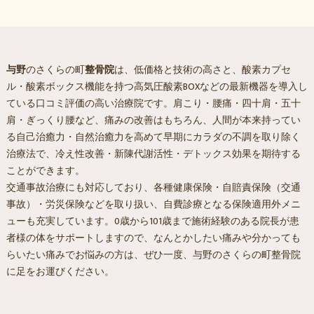
与野
のさくらの町
整骨院
は、低価格と技術の高さと、酸素カプセ
ル・酸素ボックス機能を持つ高気圧酸素BOXなどの最新機器を導入し
ている口コミ評価の高い治療院です。肩こり・腰痛・四十肩・五十
肩・ぎっくり腰など、痛みの改善はもちろん、人間が本来持ってい
る自己治癒力・自然治癒力を高めて早期にカラダの不調を取り除く
治療法で、冷え性改善・新陳代謝活性・デトックス効果を期待する
ことができます。
交通事故治療にも対応しており、各種健康保険・自賠責保険（交通
事故）・労災保険などを取り扱い、自費診療となる保険適用外メニ
ューも充実しています。0歳から101歳まで施術経験のある院長が患
者様の体をサポートしますので、なんとかしたい痛みや分かっても
らいたい痛みでお悩みの方は、ぜひ一度、
与野
のさくらの町
整骨院
に足をお運びください。