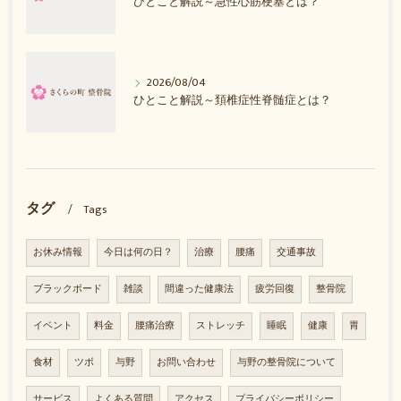
ひとこと解説～急性心筋梗塞とは？
2026/08/04
ひとこと解説～頚椎症性脊髄症とは？
タグ
Tags
お休み情報
今日は何の日？
治療
腰痛
交通事故
ブラックボード
雑談
間違った健康法
疲労回復
整骨院
イベント
料金
腰痛治療
ストレッチ
睡眠
健康
胃
食材
ツボ
与野
お問い合わせ
与野の整骨院について
サービス
よくある質問
アクセス
プライバシーポリシー